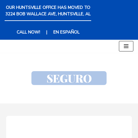
OUR HUNTSVILLE OFFICE HAS MOVED TO
3224 BOB WALLACE AVE, HUNTSVILLE, AL
Saltar
al
contenido
CALL NOW!
|
EN ESPAÑOL
SEGURO