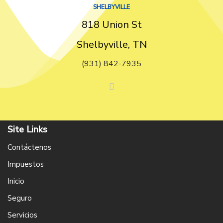
SHELBYVILLE
818 Union St
Shelbyville, TN
(931) 842-7935
Site Links
Contáctenos
Impuestos
Inicio
Seguro
Servicios